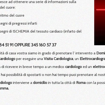
iesce ad ottenere una serie di informazioni sulla
del cuore:
 ritmo del cuore
egni di pregressi infarti
segni di ISCHEMIA del tessuto cardiaco (infarto del
84 51 91 OPPURE 345 160 57 37
tà di casa vostra siamo in grado di prenotare l' intervento a
Domic
Cardiologo
per eseguire una
Visita Cardiologica
, un
Elettrocardiog
tà di ricevere in breve tempo a un medico
cardiologo
ed un
elettr
ai possibilità di spostarti o non hai tempo puoi prenotare al nos
diologo
interviene a
domicilio
in tutta la città di
Roma
con la possi
amma.