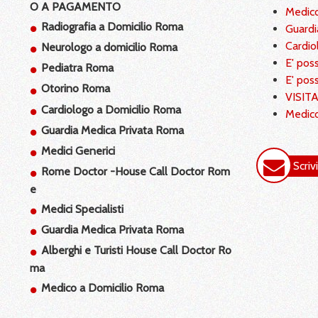
O A PAGAMENTO
Medico
Radiografia a Domicilio Roma
Guardi
Medico a Domicilio Roma Quando e
Cardi
Neurologo a domicilio Roma
Perche'
E' pos
Sos salute un vero Ambulatorio
Pediatra Roma
E' pos
Polispecialistico a Domicilio in tutta
Otorino Roma
la citta' d
VISIT
Cardiologo a Domicilio Roma
Leggi di più
Medico
Guardia Medica Privata Roma
Guardia Medica Privata Roma
Medici Generici
Il servizio di Guardia Medica Privata a
Scrivi
Roma e' rivolto a tutte quelle
Rome Doctor -House Call Doctor Rom
situazioni in cui e
e
Leggi di più
Medici Specialisti
Guardia Medica Privata Roma
Neurologo a domicilio Roma
Alberghi e Turisti House Call Doctor Ro
CONTATTI: 345 160 57 37 - 388 784
ma
51 91 La visita Medica Specialistica
Neurologica ha lo
Medico a Domicilio Roma
Leggi di più