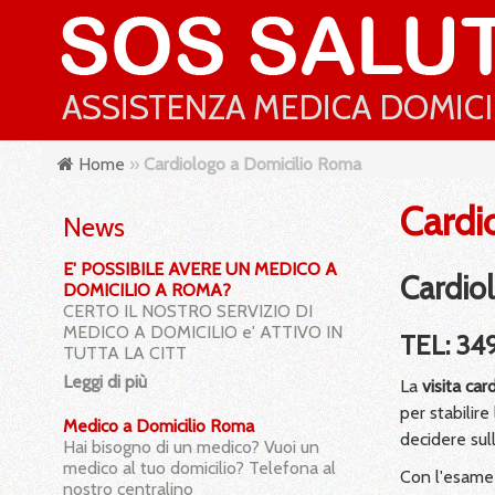
Home
»
Cardiologo a Domicilio Roma
Cardi
News
E' POSSIBILE AVERE UN MEDICO A
Cardio
DOMICILIO A ROMA?
CERTO IL NOSTRO SERVIZIO DI
MEDICO A DOMICILIO e' ATTIVO IN
TEL: 34
TUTTA LA CITT
Leggi di più
La
visita car
per stabilir
Medico a Domicilio Roma
decidere sull
Hai bisogno di un medico? Vuoi un
medico al tuo domicilio? Telefona al
Con l'esam
nostro centralino