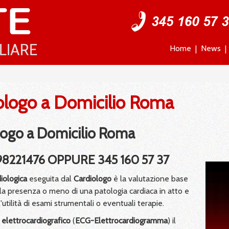
Home
News
ologo a Domicilio Roma
logo a Domicilio Roma
98221476 OPPURE 345 160 57 37
diologica
eseguita dal
Cardiologo
è la valutazione base
e la presenza o meno di una patologia cardiaca in atto e
'utilità di esami strumentali o eventuali terapie.
e
elettrocardiografico
(
ECG-Elettrocardiogramma
) il