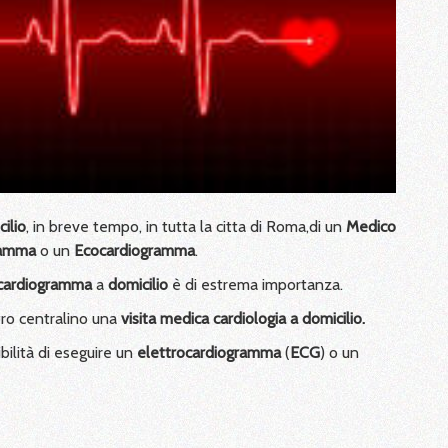
ilio
, in breve tempo, in tutta la citta di Roma,di un
Medico
ramma
o un
Ecocardiogramma
.
ocardiogramma
a
domicilio
è di estrema importanza.
tro centralino una
visita medica cardiologia a domicilio.
bilità di eseguire un
elettrocardiogramma
(
ECG
) o un