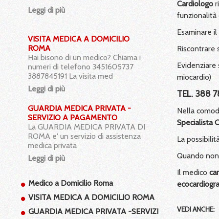
Cardiologo
r
Leggi di più
funzionalità 
Esaminare il
VISITA MEDICA A DOMICILIO
ROMA
Riscontrare s
Hai bisono di un medico? Chiama i
Evidenziare 
numeri di telefono 3451605737
3887845191 La visita med
miocardio)
Leggi di più
TEL. 388 7
GUARDIA MEDICA PRIVATA -
Nella comodi
SERVIZIO A PAGAMENTO
Specialista 
La GUARDIA MEDICA PRIVATA DI
ROMA e' un servizio di assistenza
La possibili
medica privata
Quando non h
Leggi di più
Il medico
car
Radiografia a Domicilio Roma
Medico a Domicilio Roma
ecocardiogr
CONTATTI: 345 160 57 37 - 388 784
51 91 La diagnostica strumentale
VISITA MEDICA A DOMICILIO ROMA
domiciliare e' un se
VEDI ANCHE:
GUARDIA MEDICA PRIVATA -SERVIZI
Leggi di più