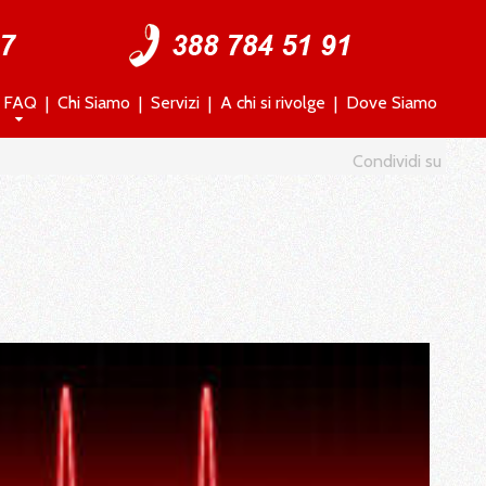
FAQ
Chi Siamo
Servizi
A chi si rivolge
Dove Siamo
Condividi su