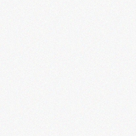
Pediatra Roma
CONTATTI: 345 160 57 37 - 388 784
51 91 Il Medico Pediatra e' il
professionista utile pe
Leggi di più
Pediatra a Domicilio Roma
E' possibile avere un medico
Pediatra a Domicilio nella citta' di
Roma? Certo ! Prenota u
Leggi di più